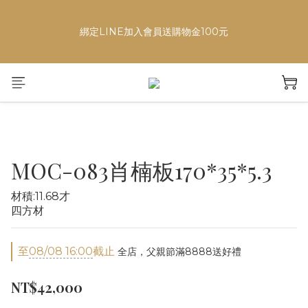
6
7
7
8
6
7
綁定LINE加入會員送購物金100元
5
6
6
7
5
6
綁定LINE加入會員送購物金100元
4
5
5
6
4
5
3
4
4
5
3
4
2
3
3
4
2
3
9
優惠倒數
1
2
2
3
1
2
8
即日起至8/8全館滿
:
:
:
0
1
1
2
0
9
1
7
$8888送肖楠植萃沐浴乳
日
時
分
秒
0
0
1
8
0
6
0
7
5
6
4
綁定LINE加入會員送購物金100元
5
3
MOC-083肖楠板170*35*5.3
4
2
3
1
材積:11.68才
2
0
四方材
1
0
至
08/08 16:00
截止
全店，父親節滿8888送好禮
NT$42,000