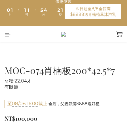
1
2
2
2
6
5
3
2
即日起至8/8全館滿
綁定LINE加入會員送購物金100元
:
:
:
0
1
1
1
5
4
2
1
$8888送肖楠植萃沐浴乳
日
時
分
秒
0
0
0
4
3
1
0
3
2
0
2
1
綁定LINE加入會員送購物金100元
1
0
0
MOC-074肖楠板200*42.5*7
材積:22.04才
有眼節
至
08/08 16:00
截止
全店，父親節滿8888送好禮
NT$100,000