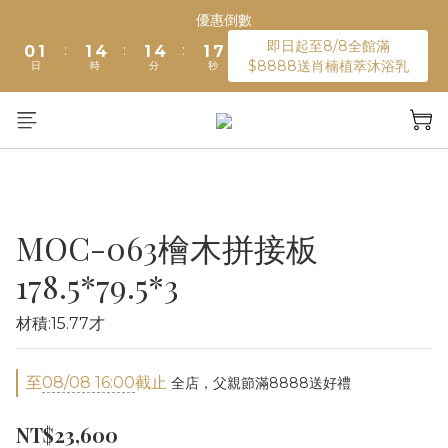
2
3
3
6
3
6
3
9
優惠倒數
綁定LINE加入會員送購物金100元
1
2
2
5
2
5
2
8
即日起至8/8全館滿
:
:
:
0
1
1
4
1
4
1
7
$8888送肖楠植萃沐浴乳
日
時
分
秒
0
0
3
0
3
0
6
2
2
5
1
1
4
綁定LINE加入會員送購物金100元
0
0
3
2
1
0
MOC-063檜木拼接板
178.5*79.5*3
材積:15.77才
至
08/08 16:00
截止
全店，父親節滿8888送好禮
NT$23,600