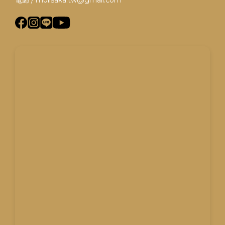
電郵 / molisaka.tw@gmail.com