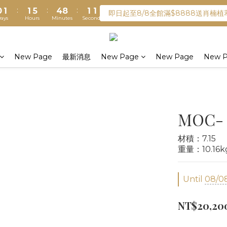
:
:
:
0
1
1
5
4
8
1
1
綁定LINE加入會員送購物金100元
即日起至8/8全館滿$8888送肖楠
ays
Hours
Minutes
Seconds
0
0
4
3
7
0
0
3
2
6
綁定LINE加入會員送購物金100元
2
1
5
1
0
4
New Page
最新消息
New Page
New Page
New 
0
3
2
1
0
MOC- 
材積：7.15
重量：10.16k
Until
08/08
NT$20,20