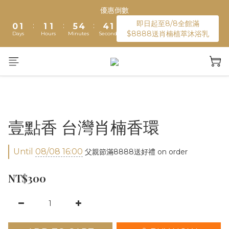
2
3
3
3
7
6
6
3
優惠倒數
綁定LINE加入會員送購物金100元
1
2
2
2
6
5
5
2
即日起至8/8全館滿
:
:
:
0
1
1
1
5
4
4
1
$8888送肖楠植萃沐浴乳
Days
Hours
Minutes
Seconds
0
0
0
4
3
3
0
3
2
2
2
1
1
綁定LINE加入會員送購物金100元
1
0
0
0
壹點香 台灣肖楠香環
Until
08/08 16:00
父親節滿8888送好禮 on order
NT$300