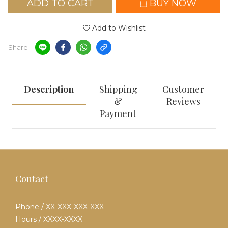
ADD TO CART
BUY NOW
Add to Wishlist
Share
Description
Shipping
Customer
&
Reviews
Payment
Contact
Phone / XX-XXX-XXX-XXX
Hours / XXXX-XXXX