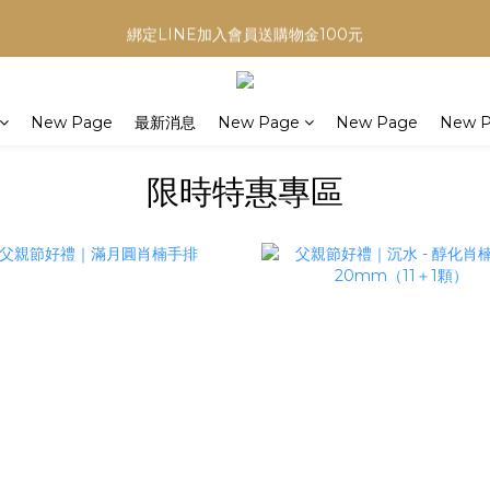
3
4
5
6
4
5
3
6
綁定LINE加入會員送購物金100元
綁定LINE加入會員送購物金100元
2
3
4
5
3
4
2
5
1
2
3
4
2
3
1
4
:
:
:
0
1
2
3
1
2
0
3
即日起至8/8全館滿$8888送肖楠
ays
Hours
Minutes
Seconds
0
1
2
0
1
2
New Page
最新消息
New Page
New Page
New 
0
1
0
1
綁定LINE加入會員送購物金100元
0
0
限時特惠專區