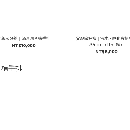
父親節好禮｜滿月圓肖楠手排
父親節好禮｜沉水 - 醇化肖楠
20mm（11＋1顆）
NT$10,000
NT$8,000
肖楠手排