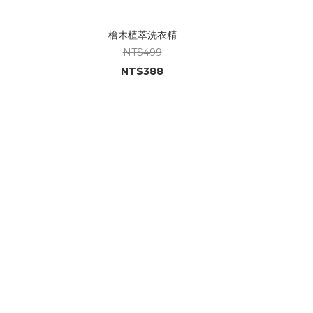
檜木植萃洗衣精
NT$499
NT$388