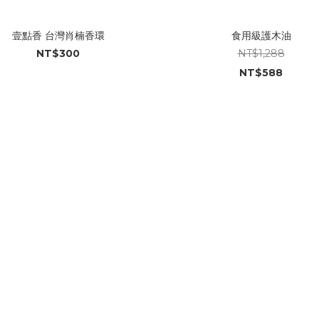
壹點香 台灣肖楠香環
食用級護木油
NT$300
NT$1,288
NT$588